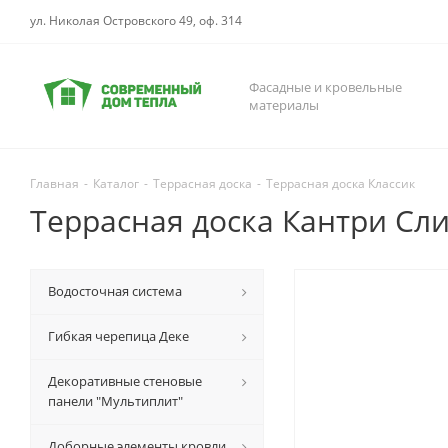
ул. Николая Островского 49, оф. 314
Фасадные и кровельные
материалы
Главная
-
Каталог
-
Террасная доска
-
Террасная доска Классик
Террасная доска Кантри Сл
Водосточная система
Гибкая черепица Деке
Декоративные стеновые
панели "Мультиплит"
Доборные элементы кровли