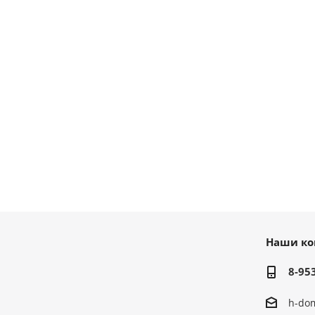
Наши ко
8-95
h-do