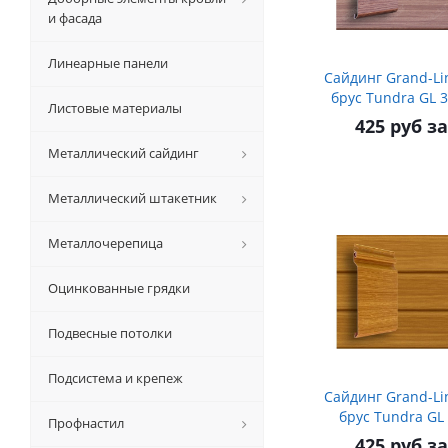
и фасада
Линеарные панели
Сайдинг Grand-Lin
брус Tundra GL 3
Листовые материалы
425 руб з
Металлический сайдинг
Металлический штакетник
Металлочерепица
Оцинкованные грядки
Подвесные потолки
Подсистема и крепеж
Сайдинг Grand-Lin
брус Tundra GL 
Профнастил
425 руб з