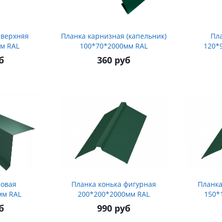
 верхняя
Планка карнизная (капельник)
Пл
м RAL
100*70*2000мм RAL
120*
б
360 руб
ровая
Планка конька фигурная
Планка
мм RAL
200*200*2000мм RAL
150*
б
990 руб