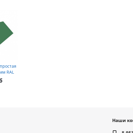
 простая
мм RAL
б
Наши ко
8-95