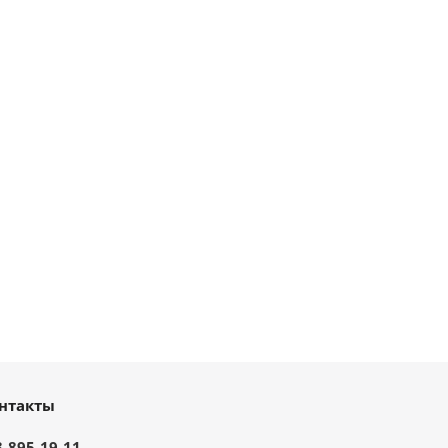
нтакты
3-895-19-11