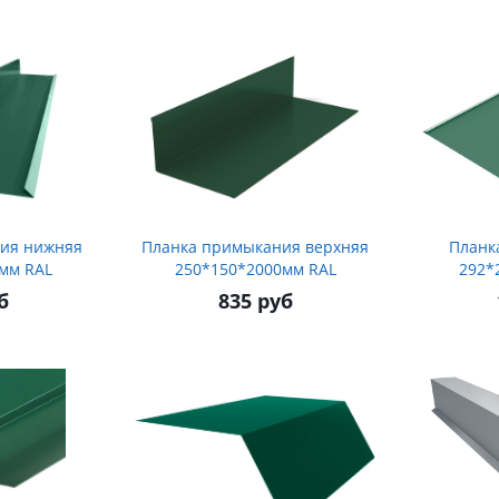
ия нижняя
Планка примыкания верхняя
Планк
мм RAL
250*150*2000мм RAL
292*
б
835 руб