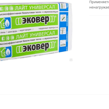
Применяетс
ненагружае