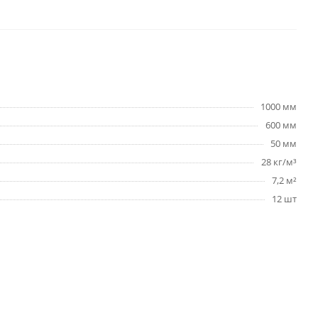
1000 мм
600 мм
50 мм
28 кг/м³
7,2 м²
12 шт