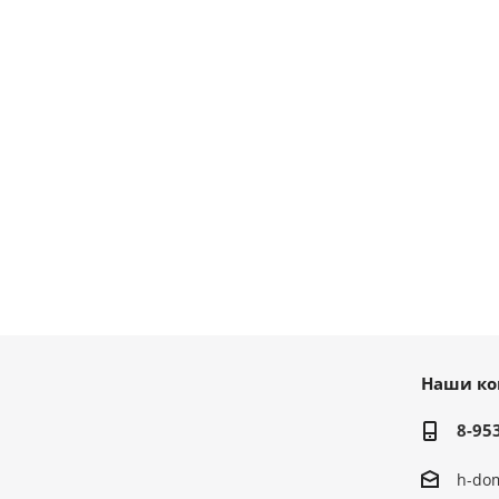
Наши ко
8-95
h-do