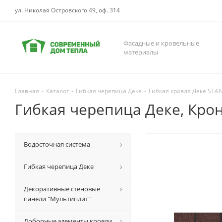
ул. Николая Островского 49, оф. 314
Фасадные и кровельные
материалы
Главная
-
Каталог
-
Гибкая черепица Деке
-
Гибкая кровля Деке STA
Гибкая черепица Деке, Кро
Водосточная система
Гибкая черепица Деке
Декоративные стеновые
панели "Мультиплит"
Доборные элементы кровли