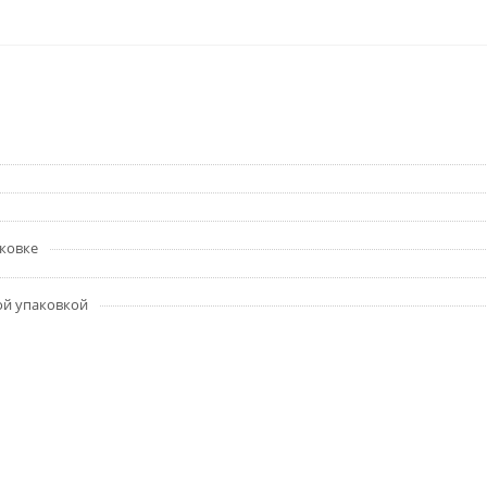
аковке
ой упаковкой