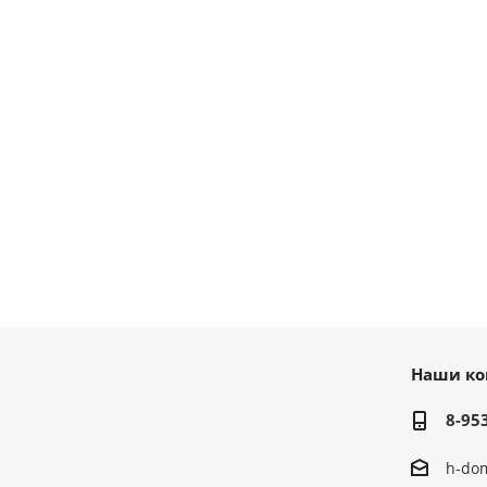
Наши ко
8-95
h-do