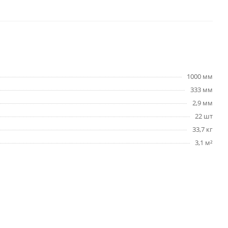
1000 мм
333 мм
2,9 мм
22 шт
33,7 кг
3,1 м²