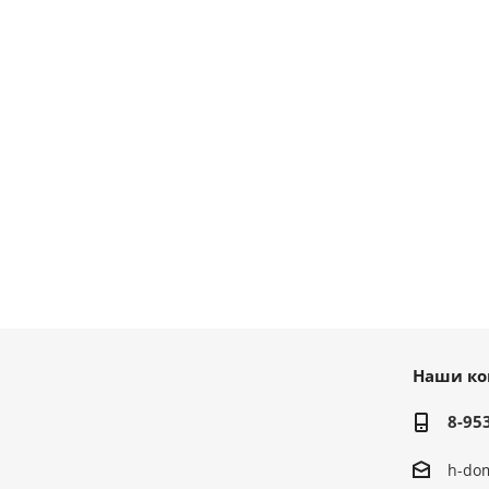
Наши ко
8-95
h-do