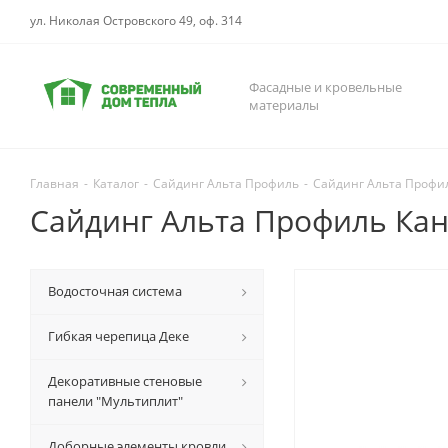
ул. Николая Островского 49, оф. 314
Фасадные и кровельные
материалы
Главная
-
Каталог
-
Сайдинг Альта Профиль
-
Сайдинг Альта Профи
Сайдинг Альта Профиль Ка
Водосточная система
Гибкая черепица Деке
Декоративные стеновые
панели "Мультиплит"
Доборные элементы кровли