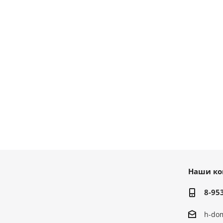
Наши ко
8-95
h-do