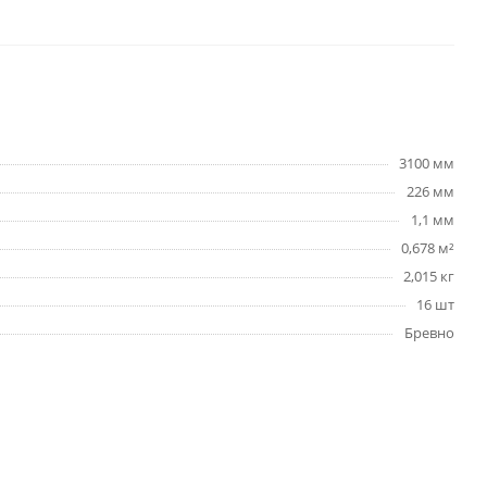
3100 мм
226 мм
1,1 мм
0,678 м²
2,015 кг
16 шт
Бревно