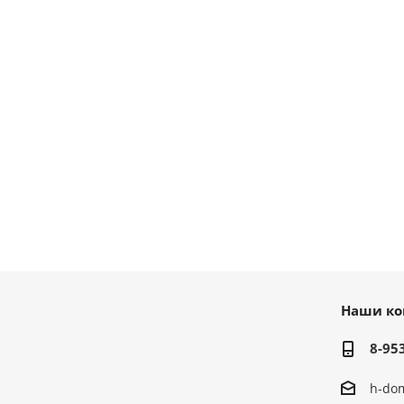
Наши ко
8-95
h-do