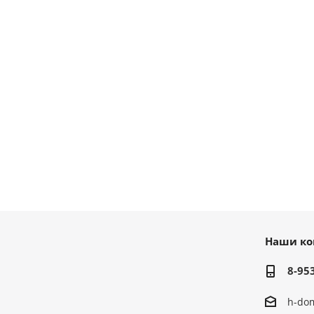
Наши ко
8-95
h-do