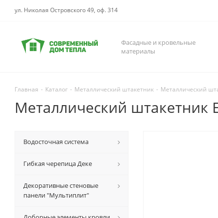
ул. Николая Островского 49, оф. 314
Фасадные и кровельные
материалы
Главная
-
Каталог
-
Металлический штакетник
-
Металлический шта
Металлический штакетник Е
Водосточная система
Гибкая черепица Деке
Декоративные стеновые
панели "Мультиплит"
Доборные элементы кровли