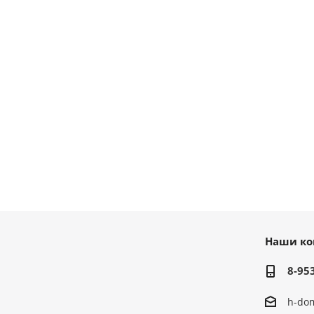
Наши ко
8-95
h-do