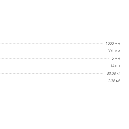
1000 мм
391 мм
5 мм
14 шт
30,08 кг
2,38 м²