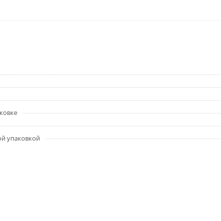
аковке
ой упаковкой