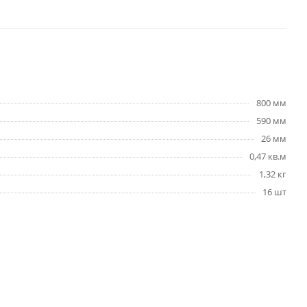
800 мм
590 мм
26 мм
0,47 кв.м
1,32 кг
16 шт