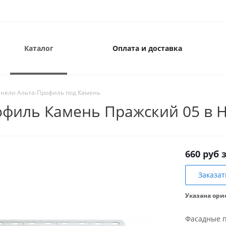
Каталог
Оплата и доставка
нели Альта-Профиль под Камень
офиль Камень Пражский 05 в 
660 руб 
Заказат
Указана ори
Фасадные п