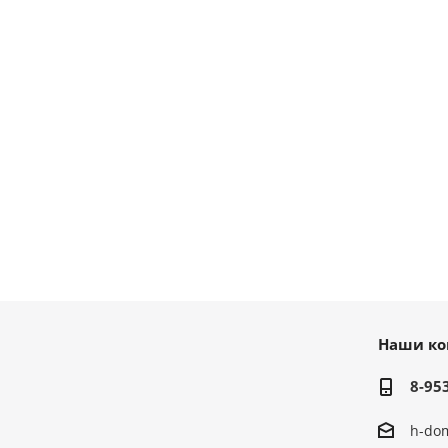
Наши ко
8-95
h-do