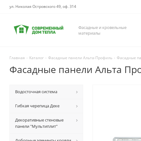
ул. Николая Островского 49, оф. 314
Фасадные и кровельные
материалы
Главная
-
Каталог
-
Фасадные панели Альта-Профиль
-
Фасадные па
Фасадные панели Альта Пр
Водосточная система
Гибкая черепица Деке
Декоративные стеновые
панели "Мультиплит"
Доборные элементы кровли