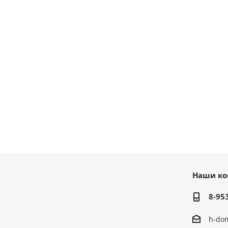
Наши ко
8-95
h-do