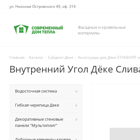
ул. Николая Островского 49, оф. 314
Фасадные и кровельные
материалы
Главная
-
Каталог
-
Сайдинг Деке
-
Аксессуары для Дёке STANDART 
Внутренний Угол Дёке Слив
Водосточная система
Гибкая черепица Деке
Декоративные стеновые
панели "Мультиплит"
Доборные элементы кровли