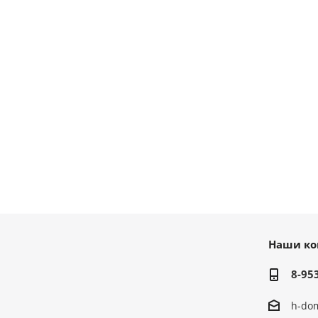
Наши ко
8-95
h-do