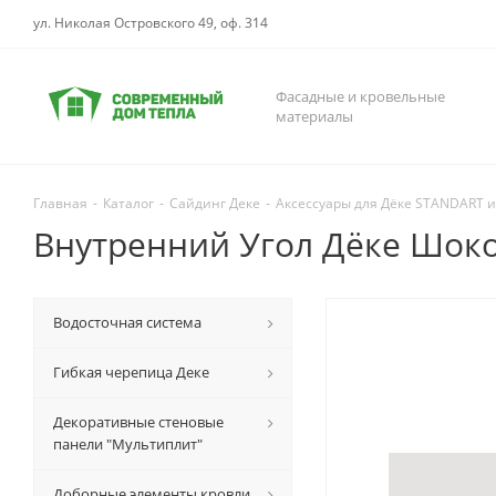
ул. Николая Островского 49, оф. 314
Фасадные и кровельные
материалы
Главная
-
Каталог
-
Сайдинг Деке
-
Аксессуары для Дёке STANDART 
Внутренний Угол Дёке Шоко
Водосточная система
Гибкая черепица Деке
Декоративные стеновые
панели "Мультиплит"
Доборные элементы кровли