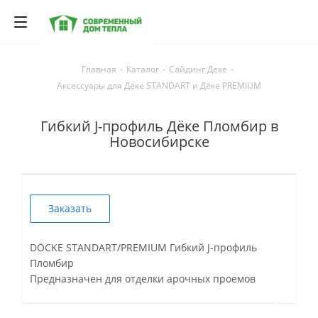
Главная
-
Каталог
-
Сайдинг Деке
-
Аксессуары для Дёке STANDART и Дёке PREMIUM
Гибкий J-профиль Дёке Пломбир в
Новосибирске
Заказать
DÖCKE STANDART/PREMIUM Гибкий J-профиль
Пломбир
Предназначен для отделки арочных проемов